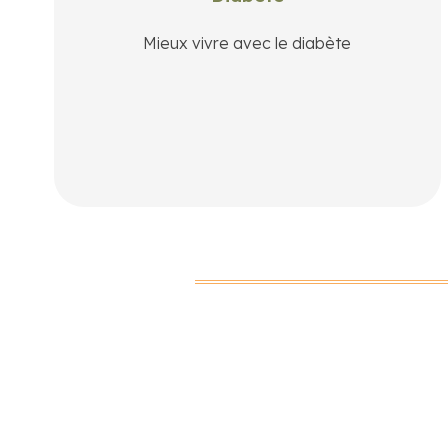
comprendre votre maladie et préserver votre
qualité de vie.
Mieux vivre avec le diabète
En savoir plus