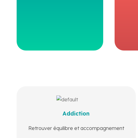
En savoir plus
Que ce soit une dépendance à l’alcool, au tabac,
aux drogues ou aux écrans, des structures
Addiction
locales et des professionnels sont là pour vous
écouter, vous accompagner et vous aider à
Retrouver équilibre et accompagnement
reprendre le contrôle.