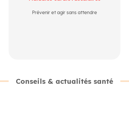
les signes d’alerte et découvrez les ressources de
suivi et d’accompagnement disponibles près de
Prévenir et agir sans attendre
chez vous.
En savoir plus
Conseils & actualités santé