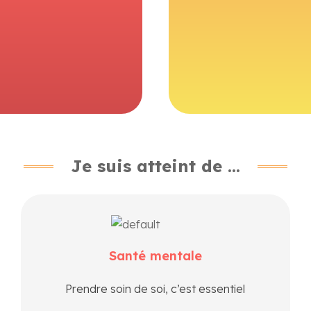
En savoir plus
Enmodesanté peut vous or
En savoir plus
Je suis atteint de ...
Dépression, anxiété, épuisement ou isolement :
des ressources existent pour vous soutenir.
Santé mentale
Trouvez un professionnel, un groupe de parole ou
un lieu d’écoute proche de chez vous.
Prendre soin de soi, c’est essentiel