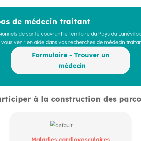
pas de médecin traitant
onnels de santé couvrant le territoire du Pays du Lunévillois
t vous venir en aide dans vos recherches de médecin traitan
Formulaire - Trouver un
médecin
rticiper à la construction des parcou
Cœur, artères, hypertension, infarctus : apprenez
à prévenir les facteurs de risque, à reconnaître
Maladies cardiovasculaires