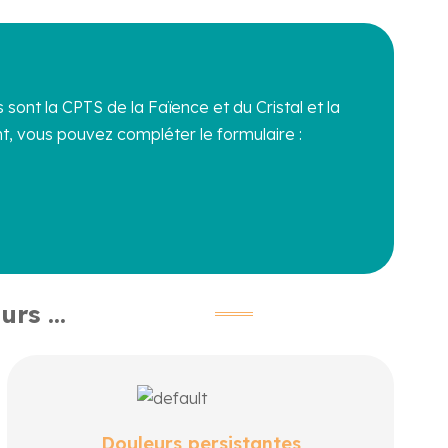
 sont la CPTS de la Faïence et du Cristal et la
t, vous pouvez compléter le formulaire :
rs ...
Un parcours pour mieux vivre avec des douleurs
chroniques, qu’elles soient liées à l’arthrose, la
Douleurs persistantes
fibromyalgie, la sciatique ou d’autres douleurs