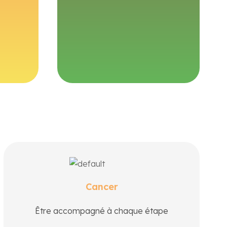
ienter.
interlocutrices.
En savoir plus
De la prévention au suivi post-traitement,
accédez aux structures, professionnels et
Cancer
associations qui soutiennent les personnes
atteintes de cancer et leurs proches.
Être accompagné à chaque étape